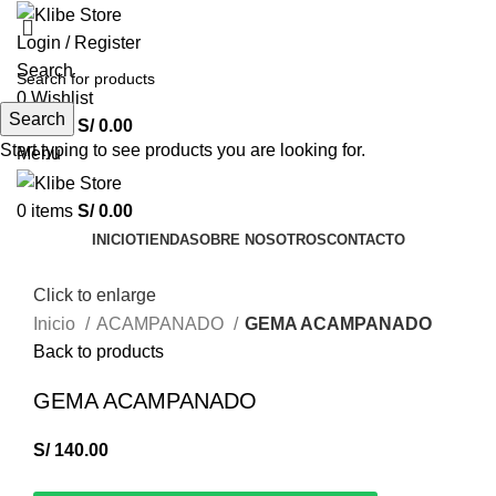
Login / Register
Search
0
Wishlist
Search
0
items
S/
0.00
Start typing to see products you are looking for.
Menu
0
items
S/
0.00
INICIO
TIENDA
SOBRE NOSOTROS
CONTACTO
Click to enlarge
Inicio
ACAMPANADO
GEMA ACAMPANADO
Back to products
GEMA ACAMPANADO
S/
140.00