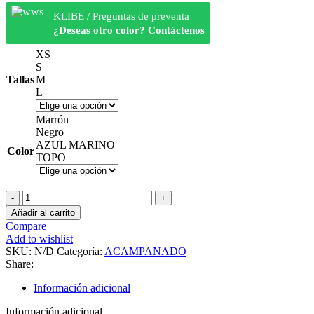
KLIBE / Preguntas de preventa
¿Deseas otro color? Contáctenos
XS
S
Tallas
M
L
Marrón
Negro
AZUL MARINO
Color
TOPO
TIZIANA
ACAMPANADO
Añadir al carrito
cantidad
Compare
Add to wishlist
SKU:
N/D
Categoría:
ACAMPANADO
Share:
Información adicional
Información adicional