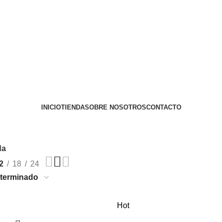
INICIO
TIENDA
SOBRE NOSOTROS
CONTACTO
da
2
18
24
Hot