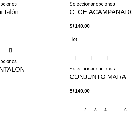
opciones
Seleccionar opciones
ntalón
CLOE ACAMPANAD
S/
140.00
Hot
opciones
ANTALON
Seleccionar opciones
CONJUNTO MARA
S/
140.00
1
2
3
4
…
6