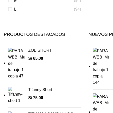
M
(94)
L
(94)
PRODUCTOS DESTACADOS
NUEVOS 
ZOE SHORT
S/
65.00
Tifanny Short
S/
75.00