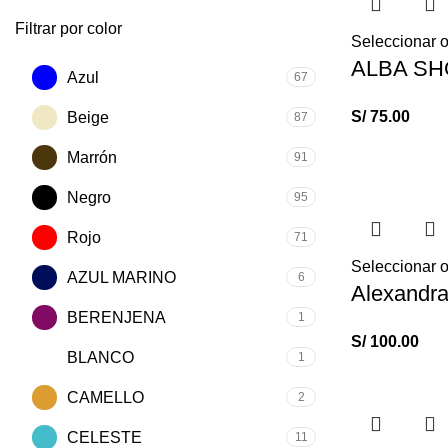
Filtrar por color
Seleccionar 
ALBA S
Azul
67
S/
75.00
Beige
87
Marrón
91
Negro
95
Rojo
71
Seleccionar 
AZUL MARINO
6
Alexandra
BERENJENA
1
S/
100.00
BLANCO
1
CAMELLO
2
CELESTE
11