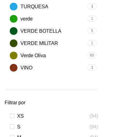
TURQUESA
3
verde
1
VERDE BOTELLA
5
VERDE MILITAR
1
Verde Oliva
65
VINO
3
Filtrar por
XS
(94)
S
(94)