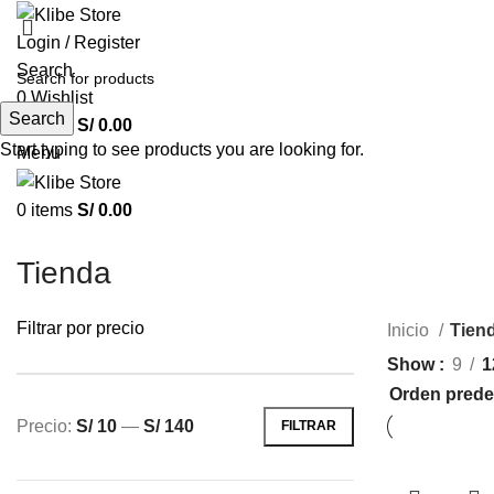
Login / Register
Search
0
Wishlist
Search
0
items
S/
0.00
Start typing to see products you are looking for.
Menu
0
items
S/
0.00
Tienda
Filtrar por precio
Inicio
Tien
Show
9
1
Precio:
S/ 10
—
S/ 140
FILTRAR