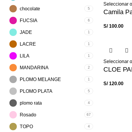
Seleccionar 
chocolate
5
Camila Pa
FUCSIA
6
S/
100.00
JADE
1
LACRE
1
LILA
1
Seleccionar 
MANDARINA
2
CLOE P
PLOMO MELANGE
1
S/
120.00
PLOMO PLATA
5
plomo rata
4
Rosado
67
TOPO
4