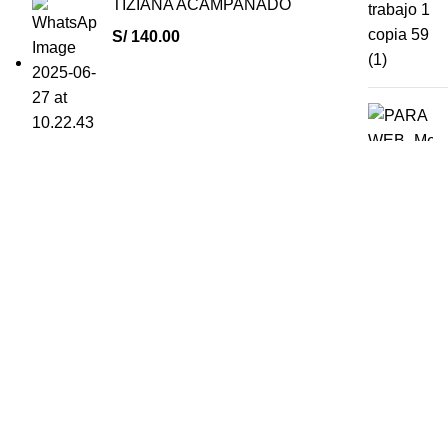
TIZIANA ACAMPANADO
S/
140.00
El estilo lo pones tu.
Calle Cantuarias 140 Miraflores, Lima
Mz D Lote 44 Urb Praderas del Golf Segundo Ni