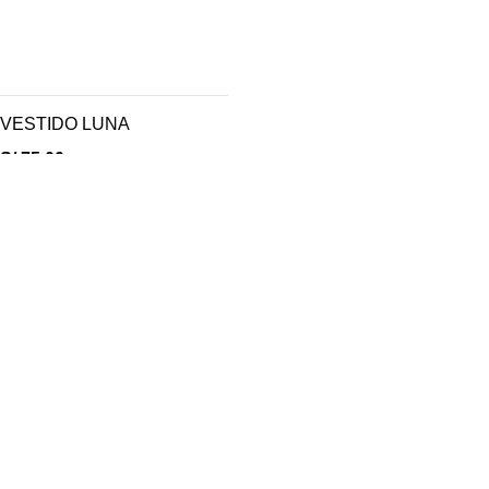
VESTIDO LUNA
S/
75.00
Opciones
Inicio
Tienda
Sobre nosotros
vel, Tienda Trujillo
Contacto