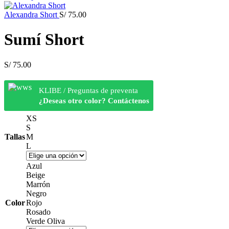
Alexandra Short
S/
75.00
Sumí Short
S/
75.00
KLIBE / Preguntas de preventa
¿Deseas otro color? Contáctenos
XS
S
Tallas
M
L
Azul
Beige
Marrón
Negro
Color
Rojo
Rosado
Verde Oliva