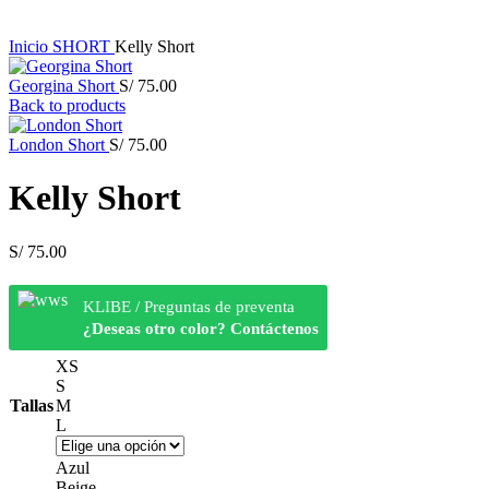
Inicio
SHORT
Kelly Short
Georgina Short
S/
75.00
Back to products
London Short
S/
75.00
Kelly Short
S/
75.00
KLIBE / Preguntas de preventa
¿Deseas otro color? Contáctenos
XS
S
Tallas
M
L
Azul
Beige